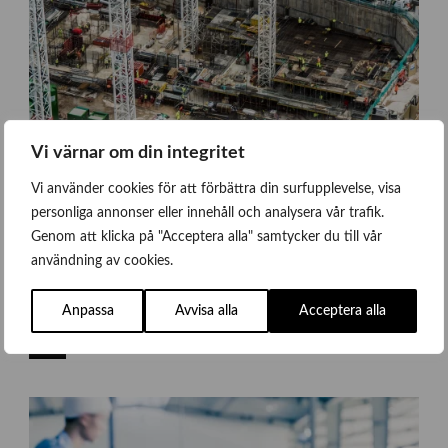
Vi värnar om din integritet
Vi använder cookies för att förbättra din surfupplevelse, visa
personliga annonser eller innehåll och analysera vår trafik.
Genom att klicka på "Acceptera alla" samtycker du till vår
användning av cookies.
j
Anpassa
Avvisa alla
Acceptera alla
Kurs arbetsmiljö 2025
a
m
Event
i
e
-
s