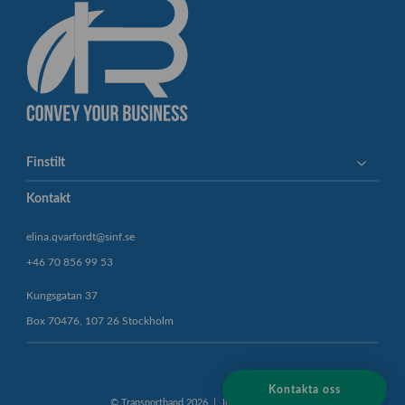
o
c
k
_
1
6
1
6
7
Finstilt
5
3
Kontakt
5
7
elina.qvarfordt@sinf.se
-
+46 70 856 99 53
s
c
Kungsgatan 37
a
Box 70476, 107 26 Stockholm
l
e
d
Kontakta oss
© Transportband 2026
Integritetspolicy