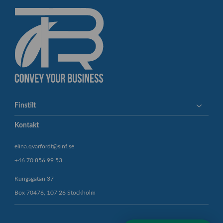
h
t
o
c
k
_
1
6
1
6
7
Finstilt
5
3
Kontakt
5
7
elina.qvarfordt@sinf.se
-
+46 70 856 99 53
s
c
Kungsgatan 37
a
Box 70476, 107 26 Stockholm
l
e
d