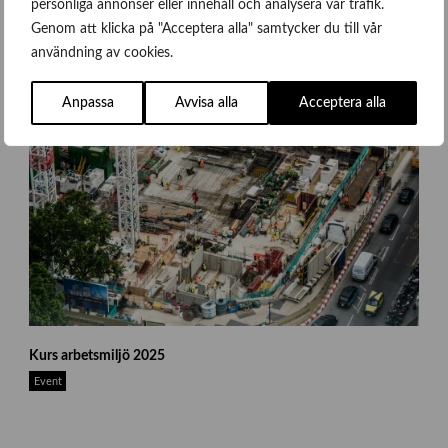
personliga annonser eller innehåll och analysera vår trafik.
Genom att klicka på "Acceptera alla" samtycker du till vår
användning av cookies.
Anpassa
Avvisa alla
Acceptera alla
j
Kurs arbetsmiljö 2025
a
m
Event
i
e
-