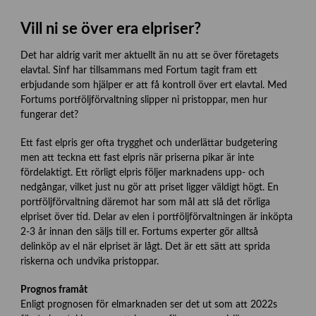
Vill ni se över era elpriser?
Det har aldrig varit mer aktuellt än nu att se över företagets
elavtal. Sinf har tillsammans med Fortum tagit fram ett
erbjudande som hjälper er att få kontroll över ert elavtal. Med
Fortums portföljförvaltning slipper ni pristoppar, men hur
fungerar det?
Ett fast elpris ger ofta trygghet och underlättar budgetering
men att teckna ett fast elpris när priserna pikar är inte
fördelaktigt. Ett rörligt elpris följer marknadens upp- och
nedgångar, vilket just nu gör att priset ligger väldigt högt. En
portföljförvaltning däremot har som mål att slå det rörliga
elpriset över tid. Delar av elen i portföljförvaltningen är inköpta
2-3 år innan den säljs till er. Fortums experter gör alltså
delinköp av el när elpriset är lågt. Det är ett sätt att sprida
riskerna och undvika pristoppar.
Prognos framåt
Enligt prognosen för elmarknaden ser det ut som att 2022s