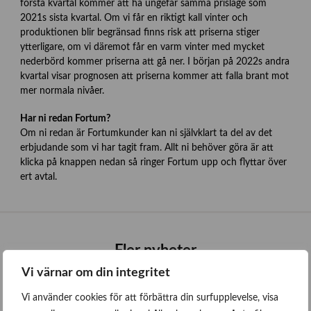
första kvartal kommer att ha ungefär samma prisläge som
2021s sista kvartal. Om vi får en riktigt kall vinter och
produktionen blir begränsad finns risk att priserna stiger
ytterligare, om vi däremot får en varm vinter med mycket
nederbörd kommer priserna att gå ner. I början på 2022s andra
kvartal visar prognosen att priserna kommer att falla brant mot
mer normala nivåer.
Har ni redan Fortum?
Om ni redan är Fortumkunder kan ni självklart ta del av det
erbjudande som vi har tagit fram. Allt ni behöver göra är att
klicka på knappen nedan så ringer Fortum upp och flyttar över
ert avtal.
Fler nyheter
Vi värnar om din integritet
Alla nyheter
Vi använder cookies för att förbättra din surfupplevelse, visa