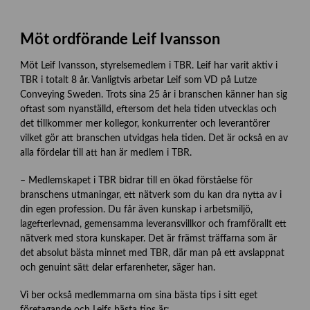
Möt ordförande Leif Ivansson
Möt Leif Ivansson, styrelsemedlem i TBR. Leif har varit aktiv i
TBR i totalt 8 år. Vanligtvis arbetar Leif som VD på Lutze
Conveying Sweden. Trots sina 25 år i branschen känner han sig
oftast som nyanställd, eftersom det hela tiden utvecklas och
det tillkommer mer kollegor, konkurrenter och leverantörer
vilket gör att branschen utvidgas hela tiden. Det är också en av
alla fördelar till att han är medlem i TBR.
– Medlemskapet i TBR bidrar till en ökad förståelse för
branschens utmaningar, ett nätverk som du kan dra nytta av i
din egen profession. Du får även kunskap i arbetsmiljö,
lagefterlevnad, gemensamma leveransvillkor och framförallt ett
nätverk med stora kunskaper. Det är främst träffarna som är
det absolut bästa minnet med TBR, där man på ett avslappnat
och genuint sätt delar erfarenheter, säger han.
Vi ber också medlemmarna om sina bästa tips i sitt eget
företagande och Leifs bästa tips är: