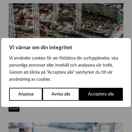
Vi värnar om din integritet
Vi använder cookies för att förbättra din surfupplevelse, visa
personliga annonser eller innehåll och analysera vår trafik.
Genom att klicka på "Acceptera alla" samtycker du till vår
användning av cookies.
Anpassa
Avvisa alla
Acceptera alla
j
Kurs arbetsmiljö 2025
a
m
Event
i
e
-