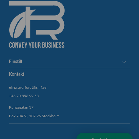
t
o
c
k
_
1
6
1
6
7
Finstilt
5
3
Kontakt
5
7
elina.qvarfordt@sinf.se
-
+46 70 856 99 53
s
c
Kungsgatan 37
a
Box 70476, 107 26 Stockholm
l
e
d