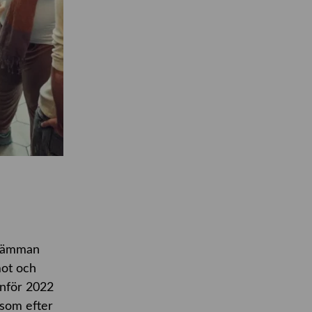
stämman
mot och
inför 2022
 som efter