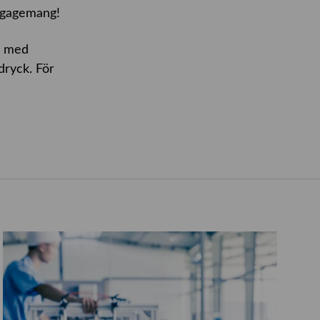
engagemang!
nd med
dryck. För