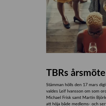
TBRs årsmöte
Stämman hölls den 17 mars digi
valdes Leif Ivansson om som or
Michael Frisk samt Martin Björk
att höja både medlems- och ser