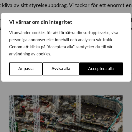
tt kliva av sitt styrelseuppdrag. Vi tackar för ett enormt 
al hoppas vi på att få träffa dig på vårt mingel i samba
Vi värnar om din integritet
m och träffa branschkollegor! – Vi bjuder på snittar och 
Vi använder cookies för att förbättra din surfupplevelse, visa
fter monterminglet på middag på Restaurang Tvåkanten.
personliga annonser eller innehåll och analysera vår trafik.
Genom att klicka på "Acceptera alla" samtycker du till vår
användning av cookies.
Anpassa
Avvisa alla
Acceptera alla